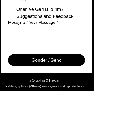
Öneri ve Geri Bildirim /
Suggestions and Feedback
Mesajınız / Your Message
*
Gönder / Send
İş Ortaklığı & Reklam:
Reklam, iş birliği (Affiliate) veya içerik ortaklığı talepleriniz
için bize yukarıdaki formdan veya doğrudan e-posta
adresimizden ulaşabilirsiniz.
Yanıt Süresi:
Tüm taleplerinize en geç 24 saat içinde dönüş
sağlanmaktadır.
toobego.creative@gmail.com