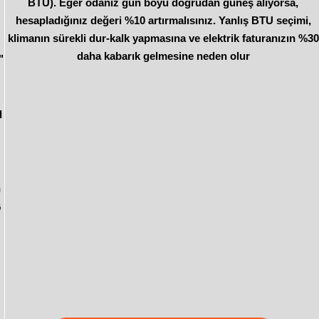
BTU). Eğer odanız gün boyu doğrudan güneş alıyorsa,
hesapladığınız değeri %10 artırmalısınız. Yanlış BTU seçimi,
klimanın sürekli dur-kalk yapmasına ve elektrik faturanızın %30
daha kabarık gelmesine neden olur
"
l
n
G