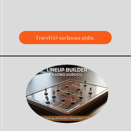
TravelGO sayfasına gidin.