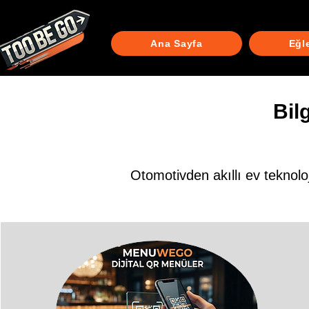
Ana Sayfa
Eğl
Bil
Otomotivden akıllı ev teknoloj