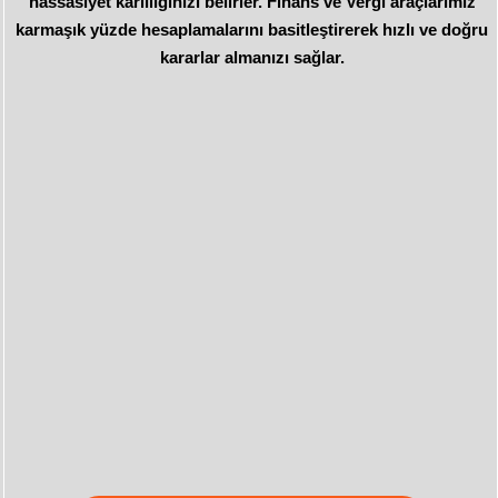
hassasiyet karlılığınızı belirler. Finans ve Vergi araçlarımız
karmaşık yüzde hesaplamalarını basitleştirerek hızlı ve doğru
kararlar almanızı sağlar.