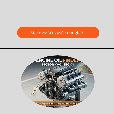
MenuweGO sayfasına gidin.