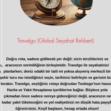
Travelgo (Global Seyahat Rehberi)
Doğru rota, sadece gidilecek yer değil; sizin tercihleriniz ve
aracınızın verimliliğinin birleşimidir. Travelgo ile seyahatinizi
n,
planlarken; deniz odaklı bir tatil mi yoksa alışveriş merkezli bir
r.
şehir turu mu istediğinizi seçin, tarihinizi belirleyin ve gerisini b
r
bırakın. Travelgo, seçtiğiniz rotayı doğrudan Toobego'nun hass
Harita ve Yakıt Hesaplama içeriklerine bağlar. Böylece yola
çıkmadan önce sadece nereye gideceğinizi değil, aracınızın ne
kadar yakıt tüketeceğini ve yol maliyetinizi en düşük hata payıy
öğrenirsiniz. Keşif başlasın, hesap ortada olsun!