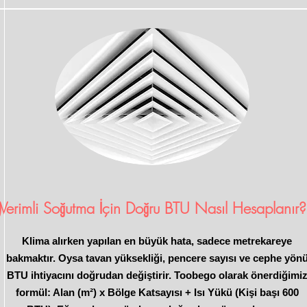
)
Verimli Soğutma İçin Doğru BTU Nasıl Hesaplanır?
Klima alırken yapılan en büyük hata, sadece metrekareye
bakmaktır. Oysa tavan yüksekliği, pencere sayısı ve cephe yön
BTU ihtiyacını doğrudan değiştirir. Toobego olarak önerdiğimi
formül: Alan (m²) x Bölge Katsayısı + Isı Yükü (Kişi başı 600