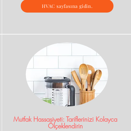
HVAC sayfasına gidin.
Mutfak Hassasiyeti: Tariflerinizi Kolayca
Ölçeklendirin